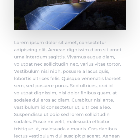
Lorem ipsum dolor sit amet, consectetur
adipiscing elit. Aenean dignissim diam sit amet
urna interdum sagittis. Vivamus augue diam,
volutpat nec sollicitudin nec, varius vitae tortor.
Vestibulum nisi nibh, posuere a lacus quis,
lobortis ultrices felis. Quisque venenatis laoreet
sem, sed posuere purus. Sed ultrices, orci id
volutpat dignissim, nisi dolor finibus quam, at
sodales dui eros ac diam. Curabitur nisi ante,
vestibulum id consectetur ut, ultrices a leo.
Suspendisse ut odio sed lorem sollicitudin
sodales. Fusce mi velit, malesuada efficitur
tristique ut, malesuada a mauris. Cras dapibus
lectus vestibulum dui suscipit placerat. Aenean