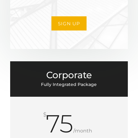
SIGN UP
Corporate
Fully Integrated Package
75
$
/
month