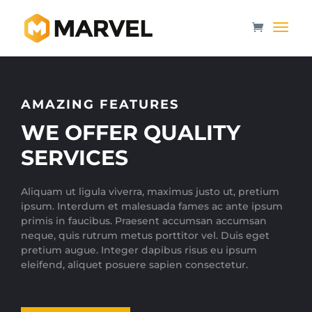
AMAZING FEATURES
WE OFFER QUALITY
SERVICES
Aliquam ut ligula viverra, maximus justo ut, pretium
ipsum. Interdum et malesuada fames ac ante ipsum
primis in faucibus. Praesent accumsan accumsan
neque, quis rutrum metus porttitor vel. Duis eget
pretium augue. Integer dapibus risus eu ipsum
eleifend, aliquet posuere sapien consectetur.