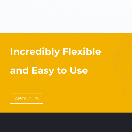
Incredibly Flexible
and Easy to Use
ABOUT US