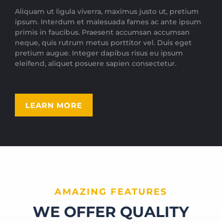
Aliquam ut ligula viverra, maximus justo ut, pretium
ipsum. Interdum et malesuada fames ac ante ipsum
primis in faucibus. Praesent accumsan accumsan
neque, quis rutrum metus porttitor vel. Duis eget
pretium augue. Integer dapibus risus eu ipsum
eleifend, aliquet posuere sapien consectetur.
LEARN MORE
AMAZING FEATURES
WE OFFER QUALITY