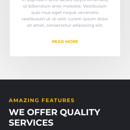
ut bibendum ante molestie. Vestibulum
quis risus eget neque venenatis
vestibulum ut ut velit. Lorem ipsum dolor
sit amet, consectetur adipiscing elit.
READ MORE
AMAZING FEATURES
WE OFFER QUALITY
SERVICES